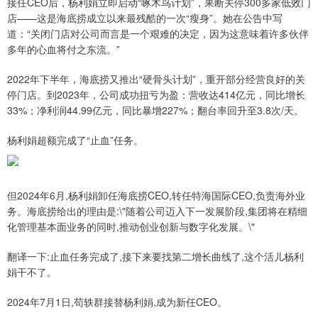
接任CEO后，杨利娟立即启动“啄木鸟计划”，果断关停300多家低效门
店——这是海底捞成立以来最残酷的一次“瘦身”。她在公告中写
道：“关闭门店对公司而言是一个艰难的决定，因为这意味着许多伙伴
多年的心血将付之东流。”
2022年下半年，海底捞又推出“硬骨头计划”，重开部分经营良好的关
停门店。到2023年，公司成功扭亏为盈：营收达414亿元，同比增长
33%；净利润44.99亿元，同比暴增227%；翻台率回升至3.8次/天。
杨利娟超额完成了“止血”任务。
但2024年6月,杨利娟卸任海底捞CEO,转任特海国际CEO,负责海外业
务。海底捞给出的理由是:\"随着公司迈入下一发展阶段,集团将在精细
化管理基本面业务的同时,推动创业创新与数字化发展。\"
翻译一下:止血任务完成了,接下来要找第二增长曲线了,这个活儿杨利
娟干不了。
2024年7月1日,苟轶群接替杨利娟,成为新任CEO。