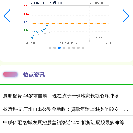
热点资讯
展鹏配资 44岁前国脚：现在孩子一倒地家长就心疼冲场！我当年直接抠对手脸
盈透科技 广州再出公积金新政：贷款年龄上限提至68岁，外国人也能贷
中联亿配 智城发展控股盘初涨近14% 拟折让配股最多净筹约950万港元