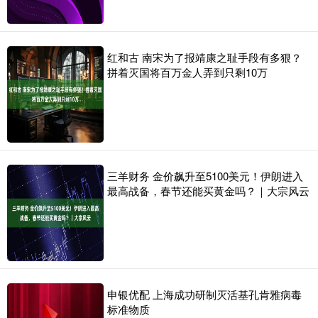
红和古 南宋为了报靖康之耻手段有多狠？
拼着灭国将百万金人弄到只剩10万
三羊财务 金价飙升至5100美元！伊朗进入
最高战备，春节还能买黄金吗？｜大宗风云
申银优配 上海成功研制灭活基孔肯雅病毒
标准物质