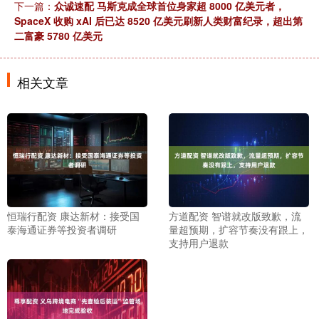
下一篇：
众诚速配 马斯克成全球首位身家超 8000 亿美元者，
SpaceX 收购 xAI 后已达 8520 亿美元刷新人类财富纪录，超出第
二富豪 5780 亿美元
相关文章
恒瑞行配资 康达新材：接受国
方道配资 智谱就改版致歉，流
泰海通证券等投资者调研
量超预期，扩容节奏没有跟上，
支持用户退款