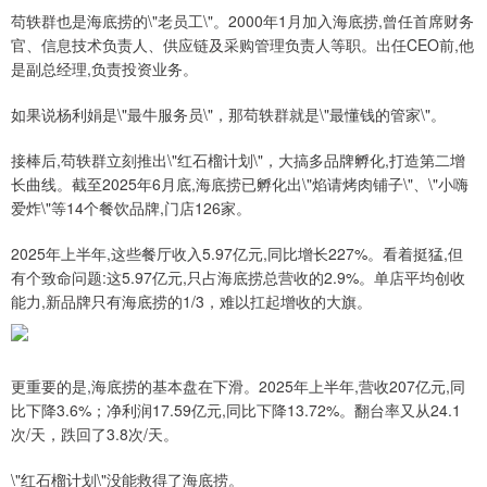
苟轶群也是海底捞的\"老员工\"。2000年1月加入海底捞,曾任首席财务
官、信息技术负责人、供应链及采购管理负责人等职。出任CEO前,他
是副总经理,负责投资业务。
如果说杨利娟是\"最牛服务员\"，那苟轶群就是\"最懂钱的管家\"。
接棒后,苟轶群立刻推出\"红石榴计划\"，大搞多品牌孵化,打造第二增
长曲线。截至2025年6月底,海底捞已孵化出\"焰请烤肉铺子\"、\"小嗨
爱炸\"等14个餐饮品牌,门店126家。
2025年上半年,这些餐厅收入5.97亿元,同比增长227%。看着挺猛,但
有个致命问题:这5.97亿元,只占海底捞总营收的2.9%。单店平均创收
能力,新品牌只有海底捞的1/3，难以扛起增收的大旗。
更重要的是,海底捞的基本盘在下滑。2025年上半年,营收207亿元,同
比下降3.6%；净利润17.59亿元,同比下降13.72%。翻台率又从24.1
次/天，跌回了3.8次/天。
\"红石榴计划\"没能救得了海底捞。