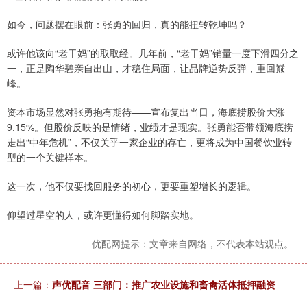
如今，问题摆在眼前：张勇的回归，真的能扭转乾坤吗？
或许他该向“老干妈”的取取经。几年前，“老干妈”销量一度下滑四分之
一，正是陶华碧亲自出山，才稳住局面，让品牌逆势反弹，重回巅
峰。
资本市场显然对张勇抱有期待——宣布复出当日，海底捞股价大涨
9.15%。但股价反映的是情绪，业绩才是现实。张勇能否带领海底捞
走出“中年危机”，不仅关乎一家企业的存亡，更将成为中国餐饮业转
型的一个关键样本。
这一次，他不仅要找回服务的初心，更要重塑增长的逻辑。
仰望过星空的人，或许更懂得如何脚踏实地。
优配网提示：文章来自网络，不代表本站观点。
上一篇：
声优配音 三部门：推广农业设施和畜禽活体抵押融资