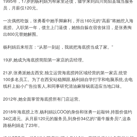
1995年，17岁的杨利娟为帮家里还债，辍学来到四川简阳县城当服务
员，月薪仅120元。
一次偶然吃饭，张勇看中她手脚麻利，开出160元的“高薪”将她挖入海
底捞。入职第一年，债主上门逼债，她独自躲在宿舍抹泪，是张勇掏
出800元替她解围。
杨利娟后来坦言：“从那一刻起，我就把海底捞当成了家。”
19岁,她成为海底捞简阳第一家店的店经理。
21岁,张勇派她去西安,独立运营海底捞跨区域经营的第一家店,统管
100多名员工。为了在西安站稳脚跟,杨利娟自学打字和电脑系统,去电
线杆上贴小广告拉客人,和同事研究清油麻辣锅底适应当地口味。
2012年,她全面掌管海底捞所有门店运营。
2018年海底捞上市,杨利娟以COO的身份和张勇一起敲钟,持股价值约
34亿港元。从月薪120元的服务员,到身价34亿的\"最牛服务员\",这条
路杨利娟走了23年。