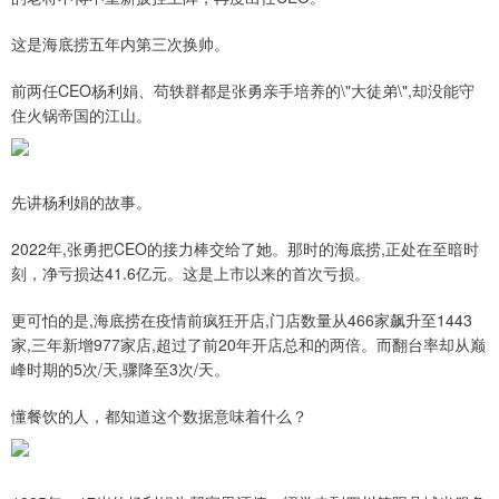
这是海底捞五年内第三次换帅。
前两任CEO杨利娟、苟轶群都是张勇亲手培养的\"大徒弟\",却没能守
住火锅帝国的江山。
先讲杨利娟的故事。
2022年,张勇把CEO的接力棒交给了她。那时的海底捞,正处在至暗时
刻，净亏损达41.6亿元。这是上市以来的首次亏损。
更可怕的是,海底捞在疫情前疯狂开店,门店数量从466家飙升至1443
家,三年新增977家店,超过了前20年开店总和的两倍。而翻台率却从巅
峰时期的5次/天,骤降至3次/天。
懂餐饮的人，都知道这个数据意味着什么？