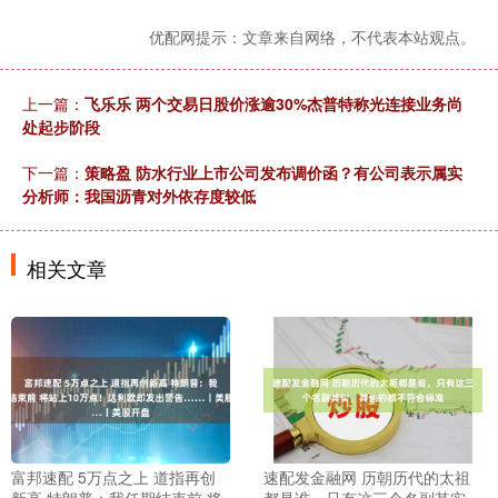
优配网提示：文章来自网络，不代表本站观点。
上一篇：
飞乐乐 两个交易日股价涨逾30%杰普特称光连接业务尚
处起步阶段
下一篇：
策略盈 防水行业上市公司发布调价函？有公司表示属实
分析师：我国沥青对外依存度较低
相关文章
富邦速配 5万点之上 道指再创
速配发金融网 历朝历代的太祖
新高 特朗普：我任期结束前 将
都是谁，只有这三个名副其实，