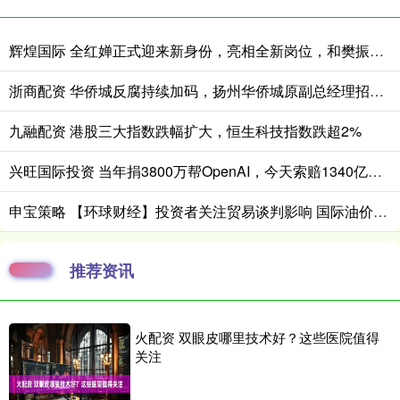
辉煌国际 全红婵正式迎来新身份，亮相全新岗位，和樊振东有着异曲同工之妙
浙商配资 华侨城反腐持续加码，扬州华侨城原副总经理招磊鸣被查
九融配资 港股三大指数跌幅扩大，恒生科技指数跌超2%
兴旺国际投资 当年捐3800万帮OpenAI，今天索赔1340亿，别把马斯克当救世主
申宝策略 【环球财经】投资者关注贸易谈判影响 国际油价23日小幅下跌
推荐资讯
火配资 双眼皮哪里技术好？这些医院值得
关注