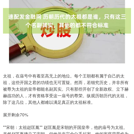
太祖，在庙号中有着至高无上的地位。每个王朝都有属于自己的太
祖，这些开国之君的功绩也无可置疑。然而，若细究历史，并非所有
被尊为太祖的皇帝都能名副其实。只有那些开创了全新政权、立下赫
赫战功的人，才有资格享受这一庙号的尊荣。纵观历朝历代的太祖，
除了这几位，其他人都难以满足真正的太祖标准。
展开剩余70%
**宋朝：太祖赵匡胤** 赵匡胤是宋朝的开国皇帝，他的庙号为太祖。
虽然赵匡胤建立了宋朝，但他并非完全白手起家，他的家庭背景也为