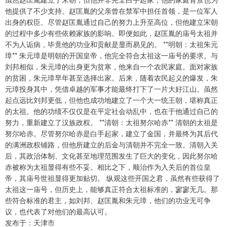
他提供了不少支持。赵匡胤的父亲曾在禁军中担任首领，是一位军人
出身的权臣。尽管赵匡胤通过自己的努力上升至高位，但他建立宋朝
的过程中多少有些依赖家族的影响。即便如此，赵匡胤的庙号太祖并
不为人诟病，毕竟他的功业和贡献是显而易见的。 **明朝：太祖朱元
璋** 朱元璋是明朝的开国皇帝，他完全符合太祖这一庙号的要求。与
刘邦相似，朱元璋的出身更为贫寒，他来自一个农民家庭。面对家族
的贫困，朱元璋早年甚至选择出家。后来，随着农民起义的爆发，朱
元璋投身其中，凭借卓越的军事才能最终打下了一片大好江山。虽然
起点远比刘邦更低，但他也成功地建立了一个大一统王朝，堪称真正
的太祖。他的功绩不仅仅是在平定社会动乱中，也在于他通过自己的
努力，重新建立了汉族政权。 **清朝：太祖努尔哈赤** 清朝的太祖是
努尔哈赤。尽管努尔哈赤是白手起家，建立了金国，并最终为其后代
的满洲政权铺路，但他所建立的后金与清朝并不完全一致。清朝入关
后，其政治体制、文化甚至地理范围发生了巨大的变化，因此努尔哈
赤被称为太祖显得有些不妥。相比之下，顺治作为入关后的首位皇
帝，其庙号世祖显得更加贴切。 纵观这些开国之君，虽然有些获得了
太祖这一庙号，但历史上，能够真正符合太祖标准的，寥寥无几。那
些符合标准的君主，如刘邦、赵匡胤和朱元璋，他们的功业无可争
议，也代表了对他们的最高认可。
发布于：天津市